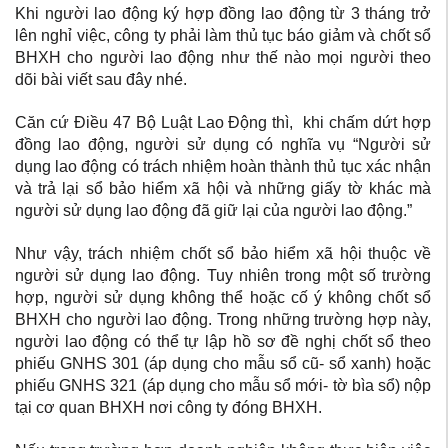
Khi người lao động ký hợp đồng lao động từ 3 tháng trở
lên nghỉ việc, công ty phải làm thủ tục báo giảm và chốt sổ
BHXH cho người lao động như thế nào mọi người theo
dõi bài viết sau đây nhé.
Căn cứ Điều 47 Bộ Luật Lao Động thì, khi chấm dứt hợp
đồng lao động, người sử dụng có nghĩa vụ “Người sử
dụng lao động có trách nhiệm hoàn thành thủ tục xác nhận
và trả lại sổ bảo hiểm xã hội và những giấy tờ khác mà
người sử dụng lao động đã giữ lại của người lao động.”
Như vậy, trách nhiệm chốt sổ bảo hiểm xã hội thuộc về
người sử dụng lao động. Tuy nhiên trong một số trường
hợp, người sử dụng không thể hoặc cố ý không chốt sổ
BHXH cho người lao động. Trong những trường hợp này,
người lao động có thể tự lập hồ sơ đề nghị chốt sổ theo
phiếu GNHS 301 (áp dụng cho mẫu sổ cũ- sổ xanh) hoặc
phiếu GNHS 321 (áp dụng cho mẫu sổ mới- tờ bìa sổ) nộp
tại cơ quan BHXH nơi công ty đóng BHXH.