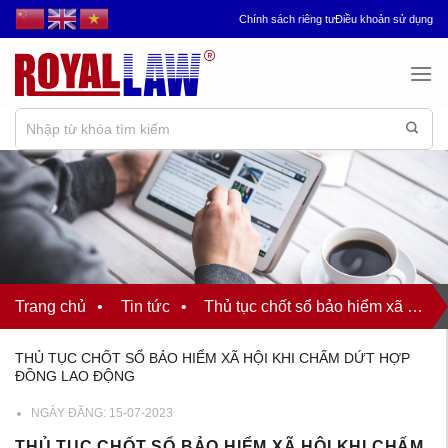
Chuyển
Chính sách riêng tư
Điều khoản sử dụng
đến
nội
dung
Trang chủ
•
Tin tức
•
Thủ tục chốt sổ bảo hiểm xã hội khi chấm dứt hợp đồng lao động
THỦ TỤC CHỐT SỔ BẢO HIỂM XÃ HỘI KHI CHẤM DỨT HỢP
ĐỒNG LAO ĐỘNG
NGÀY ĐĂNG:
15-07-2023
THỦ TỤC CHỐT SỔ BẢO HIỂM XÃ HỘI KHI CHẤM