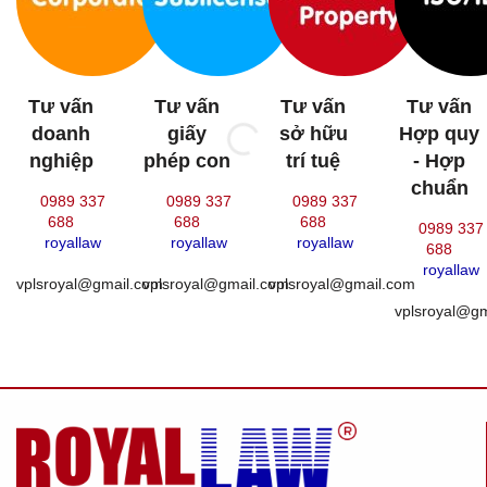
Tư vấn
Tư vấn
Tư vấn
Tư vấn
doanh
giấy
sở hữu
Hợp quy
nghiệp
phép con
trí tuệ
- Hợp
chuẩn
0989 337
0989 337
0989 337
688
688
688
0989 337
royallaw
royallaw
royallaw
688
royallaw
vplsroyal@gmail.com
vplsroyal@gmail.com
vplsroyal@gmail.com
vplsroyal@g