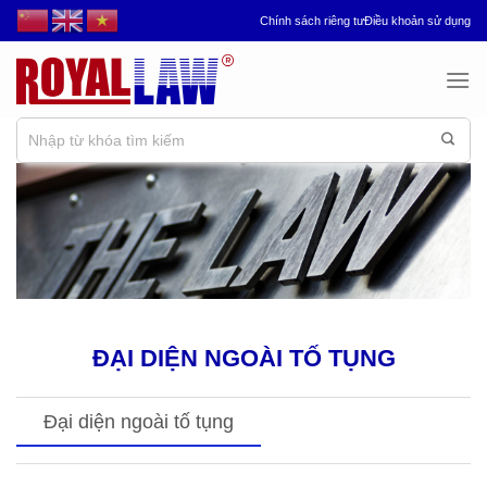
Chuyển
Chính sách riêng tư
Điều khoản sử dụng
đến
nội
dung
ĐẠI DIỆN NGOÀI TỐ TỤNG
Đại diện ngoài tố tụng