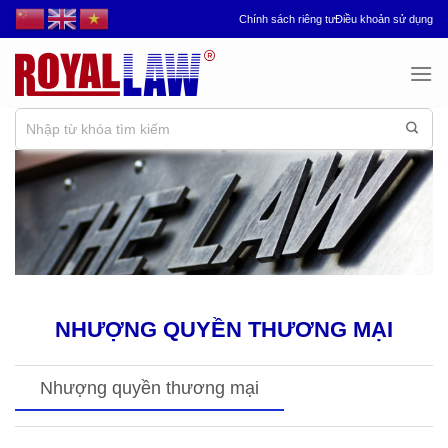
Chuyển
Chính sách riêng tư
Điều khoản sử dụng
đến
nội
dung
NHƯỢNG QUYỀN THƯƠNG MẠI
Nhượng quyền thương mại