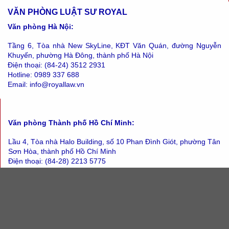
VĂN PHÒNG LUẬT SƯ ROYAL
Văn phòng Hà Nội:
Tầng 6, Tòa nhà New SkyLine, KĐT Văn Quán, đường Nguyễn
Khuyến, phường Hà Đông, thành phố Hà Nội
Điện thoại: (84-24) 3512 2931
Hotline: 0989 337 688
Email: info@royallaw.vn
Văn phòng Thành phố Hồ Chí Minh:
Lầu 4, Tòa nhà Halo Building, số 10 Phan Đình Giót, phường Tân
Sơn Hòa, thành phố Hồ Chí Minh
Điện thoại: (84-28) 2213 5775
Hotline: 0912 866 833
Email: info@royallaw.vn
Tin Mới
NHỮNG CHÍNH SÁCH NỔI BẬT CÓ HIỆU LỰC TỪ THÁNG