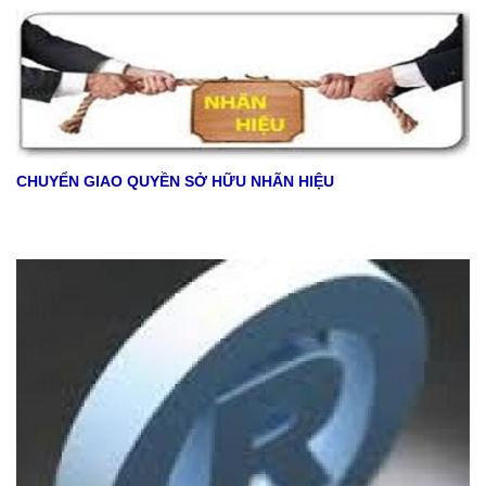
CHUYỂN GIAO QUYỀN SỞ HỮU NHÃN HIỆU