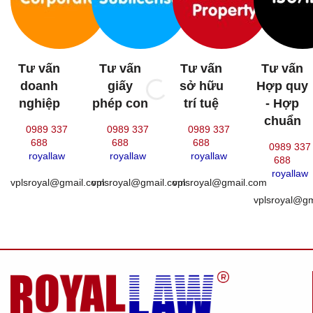
Tư vấn
Tư vấn
Tư vấn
Tư vấn
doanh
giấy
sở hữu
Hợp quy
nghiệp
phép con
trí tuệ
- Hợp
chuẩn
0989 337
0989 337
0989 337
688
688
688
0989 337
royallaw
royallaw
royallaw
688
royallaw
vplsroyal@gmail.com
vplsroyal@gmail.com
vplsroyal@gmail.com
vplsroyal@g