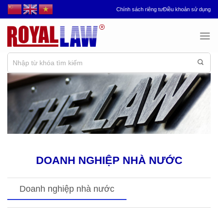
Chuyển
Chính sách riêng tư
Điều khoản sử dụng
đến
nội
dung
DOANH NGHIỆP NHÀ NƯỚC
Doanh nghiệp nhà nước