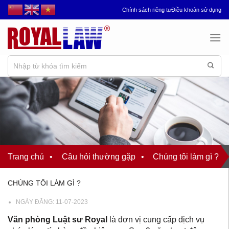
Chuyển
Chính sách riêng tư
Điều khoản sử dụng
đến
nội
dung
Trang chủ
•
Câu hỏi thường gặp
•
Chúng tôi làm gì ?
CHÚNG TÔI LÀM GÌ ?
NGÀY ĐĂNG:
11-07-2023
Văn phòng Luật sư Royal
là đơn vị cung cấp dịch vụ