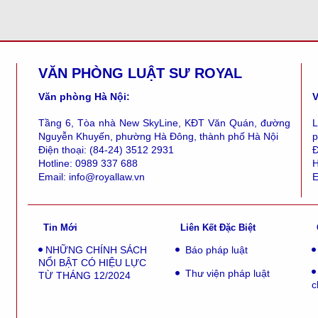
VĂN PHÒNG LUẬT SƯ ROYAL
Văn phòng Hà Nội:
V
Tầng 6, Tòa nhà New SkyLine, KĐT Văn Quán, đường
L
Nguyễn Khuyến, phường Hà Đông, thành phố Hà Nội
p
Điện thoại: (84-24) 3512 2931
Đ
Hotline: 0989 337 688
H
Email: info@royallaw.vn
E
Tin Mới
Liên Kết Đặc Biệt
Báo pháp luật
NHỮNG CHÍNH SÁCH
NỔI BẬT CÓ HIỆU LỰC
Thư viện pháp luật
TỪ THÁNG 12/2024
c