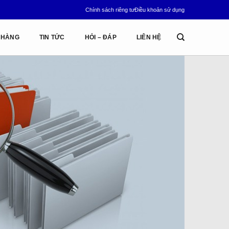
Chính sách riêng tư
Điều khoản sử dụng
 HÀNG
TIN TỨC
HỎI – ĐÁP
LIÊN HỆ