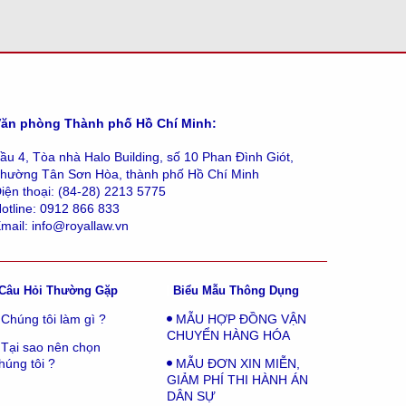
ăn phòng Thành phố Hồ Chí Minh:
ầu 4, Tòa nhà Halo Building, số 10 Phan Đình Giót,
hường Tân Sơn Hòa, thành phố Hồ Chí Minh
iện thoại: (84-28) 2213 5775
otline: 0912 866 833
mail: info@royallaw.vn
Câu Hỏi Thường Gặp
Biểu Mẫu Thông Dụng
Chúng tôi làm gì ?
MẪU HỢP ĐỒNG VẬN
CHUYỂN HÀNG HÓA
Tại sao nên chọn
húng tôi ?
MẪU ĐƠN XIN MIỄN,
GIẢM PHÍ THI HÀNH ÁN
DÂN SỰ