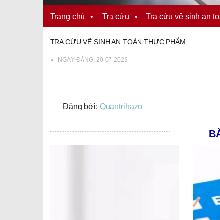
Trang chủ
•
Tra cứu
•
Tra cứu vệ sinh an t
TRA CỨU VỆ SINH AN TOÀN THỰC PHẨM
NGÀY ĐĂNG:
20-07-2023
Đăng bởi:
Quantrihazo
BÀ