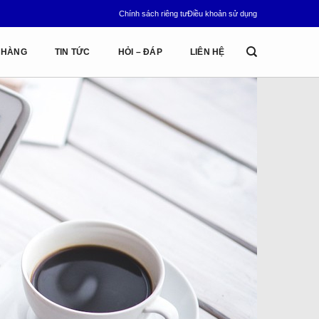
Chính sách riêng tư
Điều khoản sử dụng
 HÀNG
TIN TỨC
HỎI – ĐÁP
LIÊN HỆ