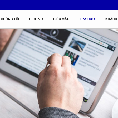
 CHÚNG TÔI
DỊCH VỤ
BIỂU MẪU
TRA CỨU
KHÁCH