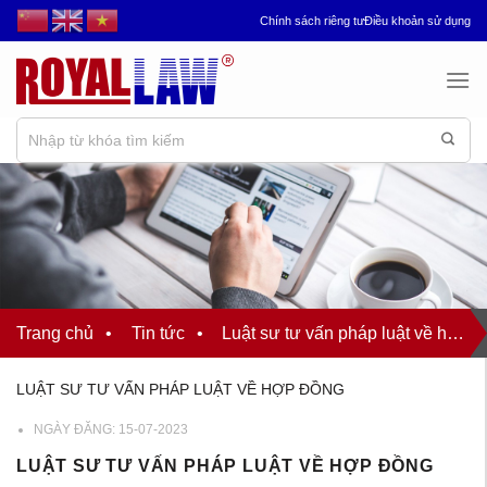
Chuyển
Chính sách riêng tư
Điều khoản sử dụng
đến
nội
dung
Trang chủ
•
Tin tức
•
Luật sư tư vấn pháp luật về hợp đồng
LUẬT SƯ TƯ VẤN PHÁP LUẬT VỀ HỢP ĐỒNG
NGÀY ĐĂNG:
15-07-2023
LUẬT SƯ TƯ VẤN PHÁP LUẬT VỀ HỢP ĐỒNG