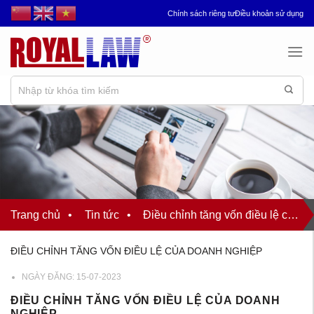
Chuyển
Chính sách riêng tư
Điều khoản sử dụng
đến
nội
dung
Trang chủ
•
Tin tức
•
Điều chỉnh tăng vốn điều lệ của doanh nghiệp
ĐIỀU CHỈNH TĂNG VỐN ĐIỀU LỆ CỦA DOANH NGHIỆP
NGÀY ĐĂNG:
15-07-2023
ĐIỀU CHỈNH TĂNG VỐN ĐIỀU LỆ CỦA DOANH
NGHIỆP