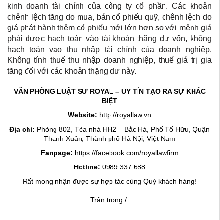
kinh doanh tài chính của công ty cổ phần. Các khoản
chênh lệch tăng do mua, bán cổ phiếu quỹ, chênh lệch do
giá phát hành thêm cổ phiếu mới lớn hơn so với mệnh giá
phải được hạch toán vào tài khoản thặng dư vốn, không
hạch toán vào thu nhập tài chính của doanh nghiệp.
Không tính thuế thu nhập doanh nghiệp, thuế giá trị gia
tăng đối với các khoản thặng dư này.
VĂN PHÒNG LUẬT SƯ ROYAL – UY TÍN TẠO RA SỰ KHÁC
BIỆT
Website:
http://royallaw.vn
Địa chỉ:
Phòng 802, Tòa nhà HH2 – Bắc Hà, Phố Tố Hữu, Quận
Thanh Xuân, Thành phố Hà Nội, Việt Nam
Fanpage:
https://facebook.com/royallawfirm
Hotline:
0989.337.688
Rất mong nhận được sự hợp tác cùng Quý khách hàng!
Trân trọng./.