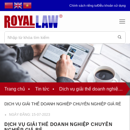
Chuyển
Chính sách riêng tư
Điều khoản sử dụng
đến
nội
dung
Trang chủ
•
Tin tức
•
Dịch vụ giải thể doanh nghiệp chuyên nghiệp giá rẻ
DỊCH VỤ GIẢI THỂ DOANH NGHIỆP CHUYÊN NGHIỆP GIÁ RẺ
NGÀY ĐĂNG:
15-07-2023
DỊCH VỤ GIẢI THỂ DOANH NGHIỆP CHUYÊN
NGHIỆP GIÁ RẺ