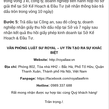
trong vòng 3 kì, công ty, doanh nghiệp tiến hành nộp hồ sơ
giải thể tại Sở Kế Hoạch & Đầu Tư (sẽ nhận thông báo trả
dấu tròn trong vòng 10 ngày)
Bước 5:
Trả dấu tại Công an, sau đó công ty, doanh
nghiệp nhận giấy thu hồi dấu nộp tại Sở và 7 ngày sau
nhận kết quả thu hồi giấy phép kinh doanh tại Sở Kế
Hoạch & Đầu Tư.
VĂN PHÒNG LUẬT SƯ ROYAL – UY TÍN TẠO RA SỰ KHÁC
BIỆT
Website:
http://royallaw.vn
Địa chỉ:
Phòng 802, Tòa nhà HH2 – Bắc Hà, Phố Tố Hữu, Quận
Thanh Xuân, Thành phố Hà Nội, Việt Nam
Fanpage:
https://facebook.com/royallawfirm
Hotline:
0989.337.688
Rất mong nhận được sự hợp tác cùng Quý khách hàng!
Trân trọng./.