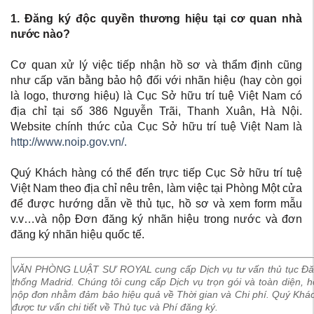
1. Đăng ký độc quyền thương hiệu tại cơ quan nhà
nước nào?
Cơ quan xử lý việc tiếp nhận hồ sơ và thẩm định cũng
như cấp văn bằng bảo hộ đối với nhãn hiệu (hay còn gọi
là logo, thương hiệu) là Cục Sở hữu trí tuệ Việt Nam có
địa chỉ tại số 386 Nguyễn Trãi, Thanh Xuân, Hà Nội.
Website chính thức của Cục Sở hữu trí tuệ Việt Nam là
http://www.noip.gov.vn/.
Quý Khách hàng có thể đến trực tiếp Cục Sở hữu trí tuệ
Việt Nam theo địa chỉ nêu trên, làm việc tại Phòng Một cửa
để được hướng dẫn về thủ tục, hồ sơ và xem form mẫu
v.v…và nộp Đơn đăng ký nhãn hiệu trong nước và đơn
đăng ký nhãn hiệu quốc tế.
VĂN PHÒNG LUẬT SƯ ROYAL
cung cấp Dịch vụ tư vấn thủ tục Đă
thống Madrid. Chúng tôi cung cấp Dịch vụ trọn gói và toàn diện, 
nộp đơn nhằm đảm bảo hiệu quả về Thời gian và Chi phí. Quý Khác
được tư vấn chi tiết về Thủ tục và Phí đăng ký.