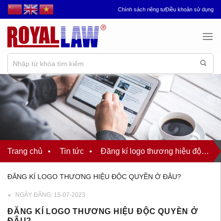
Chuyển
Chính sách riêng tư
Điều khoản sử dụng
đến
nội
dung
Trang chủ
•
Tin tức
•
Đăng kí logo thương hiệu độc quyền ở đâu?
ĐĂNG KÍ LOGO THƯƠNG HIỆU ĐỘC QUYỀN Ở ĐÂU?
NGÀY ĐĂNG:
15-07-2023
ĐĂNG KÍ LOGO THƯƠNG HIỆU ĐỘC QUYỀN Ở
ĐÂU?