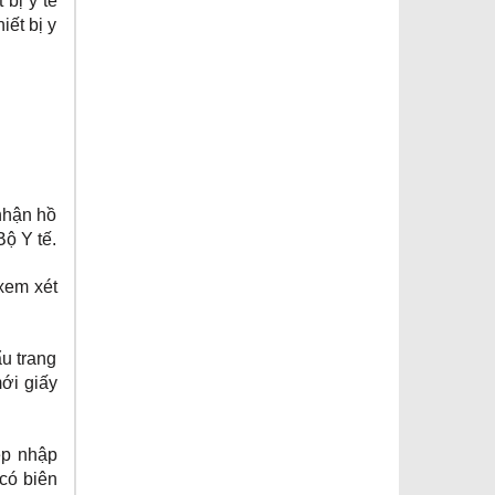
 bị y tế
iết bị y
nhận hồ
Bộ Y tế.
 xem xét
ẩu trang
mới giấy
ép nhập
 có biên