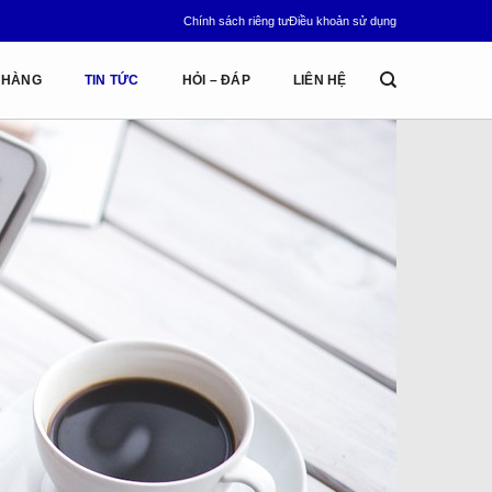
Chính sách riêng tư
Điều khoản sử dụng
 HÀNG
TIN TỨC
HỎI – ĐÁP
LIÊN HỆ