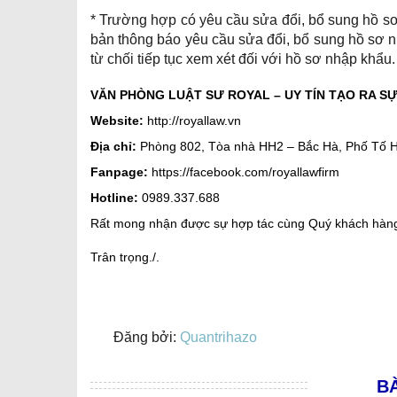
* Trường hợp có yêu cầu sửa đổi, bổ sung hồ s
bản thông báo yêu cầu sửa đổi, bổ sung hồ sơ n
từ chối tiếp tục xem xét đối với hồ sơ nhập khẩu.
VĂN PHÒNG LUẬT SƯ ROYAL – UY TÍN TẠO RA SỰ
Website:
http://royallaw.vn
Địa chỉ:
Phòng 802, Tòa nhà HH2 – Bắc Hà, Phố Tố 
Fanpage:
https://facebook.com/royallawfirm
Hotline:
0989.337.688
Rất mong nhận được sự hợp tác cùng Quý khách hàn
Trân trọng./.
Đăng bởi:
Quantrihazo
BÀ