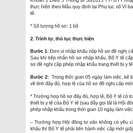
Khoản 2 Điều 5 Thông tư 30/2015 TT- BYT nhập kh
thực hiện theo Mẫu quy định tại Phụ lục số VI b
tế.
* Số lượng hồ sơ: 1 bộ
2. Trình tự, thủ tục thực hiện
Bước 1:
Đơn vị nhập khẩu nộp hồ sơ đề nghị cấp m
Sau khi tiếp nhận hồ sơ nhập khẩu, Bộ Y tế cấp
sơ đề nghị cấp phép nhập khẩu trang thiết bị y t
Bước 2:
Trong thời gian 05 ngày làm việc, kể t
về tính đầy đủ, hợp lệ của hồ sơ đề nghị cấp mớ
* Trường hợp hồ sơ đầy đủ, hợp lệ, Bộ Y tế có t
thiết bị y tế của Bộ Y tế (sau đây gọi tắt là Hội
phép nhập khẩu trong thời gian 10 ngày làm việc,
– Trường hợp Hội đồng tư vấn không có yêu c
khẩu thì Bộ Y tế phải tiến hành việc cấp mới gi