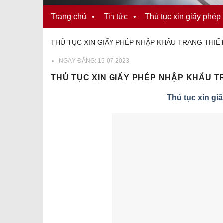
Trang chủ
•
Tin tức
•
Thủ tục xin giấy phép 
THỦ TỤC XIN GIẤY PHÉP NHẬP KHẨU TRANG THIẾT 
NGÀY ĐĂNG:
15-07-2023
THỦ TỤC XIN GIẤY PHÉP NHẬP KHẨU TR
Thủ tục xin giấ