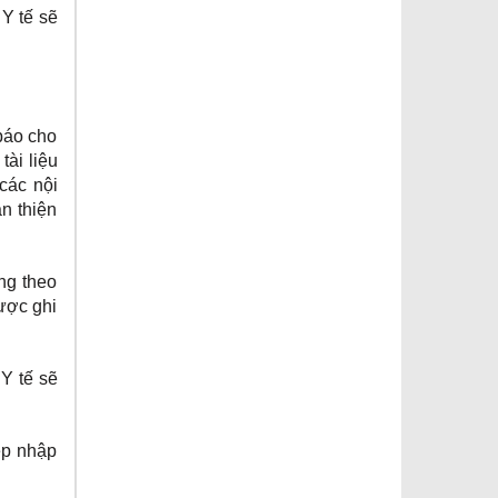
Y tế sẽ
 báo cho
ài liệu
các nội
n thiện
ng theo
ược ghi
Y tế sẽ
ép nhập