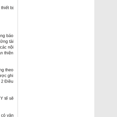
thiết bị
ông báo
ững tài
 các nội
n thiện
ng theo
ược ghi
 2 Điều
Y tế sẽ
 có văn