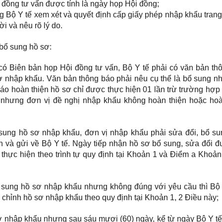
 đồng tư vấn được tính là ngày họp Hội đồng;
Bộ Y tế xem xét và quyết định cấp giấy phép nhập khẩu trang 
i và nêu rõ lý do.
bổ sung hồ sơ:
 có Biên bản họp Hội đồng tư vấn, Bộ Y tế phải có văn bản th
ơ nhập khẩu. Văn bản thông báo phải nêu cụ thể là bổ sung nh
báo hoàn thiện hồ sơ chỉ được thực hiện 01 lần trừ trường hợp
 nhưng đơn vị đề nghị nhập khẩu không hoàn thiện hoặc hoà
sung hồ sơ nhập khẩu, đơn vị nhập khẩu phải sửa đổi, bổ su
 và gửi về Bộ Y tế. Ngày tiếp nhận hồ sơ bổ sung, sửa đổi đ
 thực hiện theo trình tự quy định tại Khoản 1 và Điểm a Khoản
 sung hồ sơ nhập khẩu nhưng không đúng với yêu cầu thì Bộ 
 chỉnh hồ sơ nhập khẩu theo quy định tại Khoản 1, 2 Điều này;
ơ nhập khẩu nhưng sau sáu mươi (60) ngày, kể từ ngày Bộ Y tế