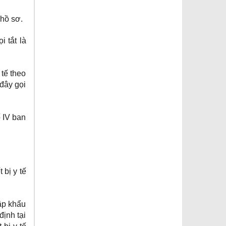
 hồ sơ.
 tắt là
 tế theo
 đây gọi
ố IV ban
 bị y tế
hập khẩu
định tại