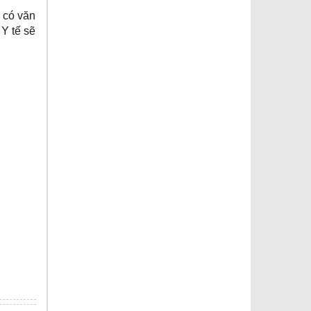
 có văn
Y tế sẽ