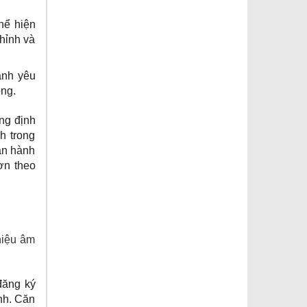
hể hiện
hỉnh và
anh yêu
ông.
ang định
h trong
an hành
ơn theo
hiệu âm
đăng ký
nh. Căn