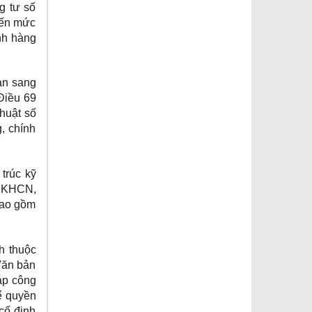
g tư số
đến mức
nh hàng
ản sang
Điều 69
huật số
, chính
trúc kỹ
-BKHCN,
bao gồm
h thuộc
Văn bản
áp công
ể quyền
cố định