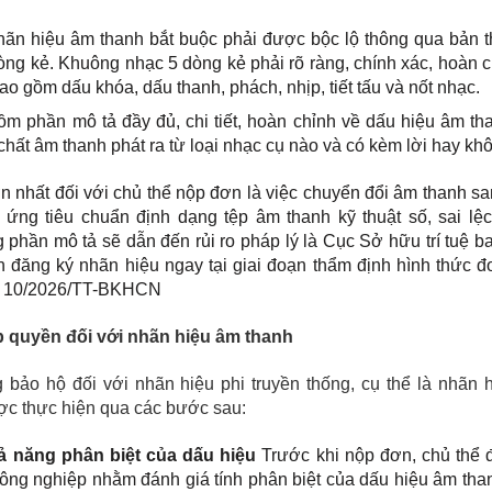
ãn hiệu âm thanh bắt buộc phải được bộc lộ thông qua bản t
òng kẻ. Khuông nhạc 5 dòng kẻ phải rõ ràng, chính xác, hoàn c
ao gồm dấu khóa, dấu thanh, phách, nhịp, tiết tấu và nốt nhạc.
m phần mô tả đầy đủ, chi tiết, hoàn chỉnh về dấu hiệu âm th
hất âm thanh phát ra từ loại nhạc cụ nào và có kèm lời hay kh
ớn nhất đối với chủ thể nộp đơn là việc chuyển đổi âm thanh s
ng tiêu chuẩn định dạng tệp âm thanh kỹ thuật số, sai lệc
 phần mô tả sẽ dẫn đến rủi ro pháp lý là Cục Sở hữu trí tuệ b
 đăng ký nhãn hiệu ngay tại giai đoạn thẩm định hình thức đ
 số 10/2026/TT-BKHCN
ập quyền đối với nhãn hiệu âm thanh
ảo hộ đối với nhãn hiệu phi truyền thống, cụ thể là nhãn 
ược thực hiện qua các bước sau:
ả năng phân biệt của dấu hiệu
Trước khi nộp đơn, chủ thể 
công nghiệp nhằm đánh giá tính phân biệt của dấu hiệu âm tha