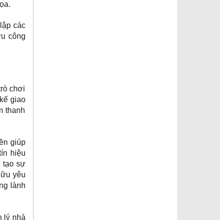
họa.
lập các
ữu công
trò chơi
 kế giao
m thanh
ền giúp
ín hiệu
 tạo sự
hữu yêu
ng lành
 lý nhà