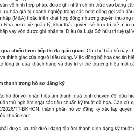
 sản vô hình hợp pháp, được ghi nhận chính thức vào bảng cân
i ưu hóa giá trị doanh nghiệp trong các hoạt động gọi vốn đầu
p nhập (M&A) hoặc triển khai hợp đồng nhượng quyền thương 
 Nhà nước về quản lý, khai thác quyền sở hữu trí tuệ, cho 
hấp vay vốn được ghi nhận tại Điều 8a Luật Sở hữu trí tuệ tại
qua chiến lược tiếp thị đa giác quan:
Cơ chế bảo hộ này c
 và thính giác của người tiêu dùng. Việc đồng bộ hóa các tín h
ao lòng tin của khách hàng và duy trì vị thế thương hiệu một 
 âm thanh trong hồ sơ đăng ký
o hộ đối với nhãn hiệu âm thanh, quá trình chuyển đổi dấu hiệ
tuân thủ nghiêm ngặt các tiêu chuẩn kỹ thuật đồ họa. Căn cứ q
10/2026/TT-BKHCN, thành phần hồ sơ đăng ký xác lập quyền 
iêu chuẩn sau:
hải được lưu trữ dưới dạng tệp âm thanh định dạng kỹ thuật