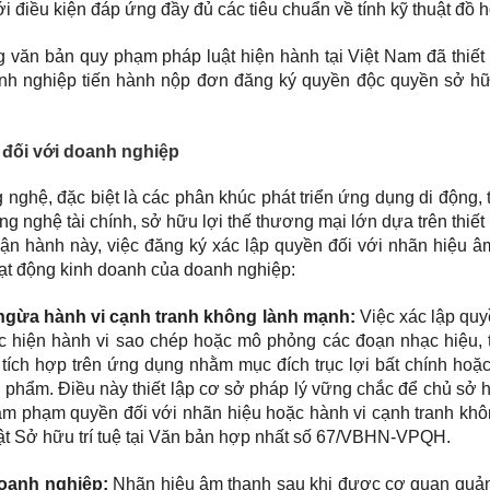
với điều kiện đáp ứng đầy đủ các tiêu chuẩn về tính kỹ thuật đồ 
g văn bản quy phạm pháp luật hiện hành tại Việt Nam đã thiết 
oanh nghiệp tiến hành nộp đơn đăng ký quyền độc quyền sở h
h đối với doanh nghiệp
nghệ, đặc biệt là các phân khúc phát triển ứng dụng di động, 
g nghệ tài chính, sở hữu lợi thế thương mại lớn dựa trên thiết
vận hành này, việc đăng ký xác lập quyền đối với nhãn hiệu â
 hoạt động kinh doanh của doanh nghiệp:
 ngừa hành vi cạnh tranh không lành mạnh:
Việc xác lập quy
ực hiện hành vi sao chép hoặc mô phỏng các đoạn nhạc hiệu, t
tích hợp trên ứng dụng nhằm mục đích trục lợi bất chính hoặc
 phẩm. Điều này thiết lập cơ sở pháp lý vững chắc để chủ sở 
âm phạm quyền đối với nhãn hiệu hoặc hành vi cạnh tranh khô
ật Sở hữu trí tuệ tại Văn bản hợp nhất số 67/VBHN-VPQH.
 doanh nghiệp:
Nhãn hiệu âm thanh sau khi được cơ quan quản