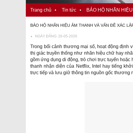
Trang chủ
•
Tin tức
•
BẢO HỘ NHÃN HIỆU
BẢO HỘ NHÃN HIỆU ÂM THANH VÀ VẤN ĐỀ XÁC L
NGÀY ĐĂNG:
26-05-2026
Trong bối cảnh thương mại số, hoạt động định 
thị giác truyền thống như nhãn hiệu chữ hay nh
gồm ứng dụng di động, trò chơi trực tuyến hoặc h
thanh nhận diện của Netflix, Intel hay tiếng kh
trực tiếp và lưu giữ thông tin nguồn gốc thương