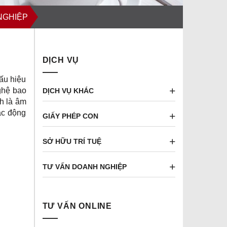
NGHIỆP
DỊCH VỤ
ấu hiệu
ghệ bao
DỊCH VỤ KHÁC
nh là âm
tác động
GIẤY PHÉP CON
SỞ HỮU TRÍ TUỆ
TƯ VẤN DOANH NGHIỆP
TƯ VẤN ONLINE