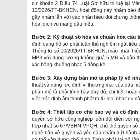
cứ khoản 2 Điều 74 Luật Sở hữu trí tuệ tại 
10/2026/TT-BKHCN, hoạt động này nhằm bảo đả
gây nhầm lẫn với các nhãn hiệu đối chứng thôn
hóa, dịch vụ mang dấu hiệu,.
Bước 2: Kỹ thuật số hóa và chuẩn hóa cấu t
định dạng hồ sơ phải tuân thủ nghiêm ngặt tiê
Thông tư số 10/2026/TT-BKHCN, mẫu nhãn hiệu 
MP3 với dung lượng không quá 5 MB và bản thể
xác bằng khuông nhạc 5 dòng kẻ.
Bước 3: Xây dựng bản mô tả pháp lý về nh
thuật và năng lực định vị thương mại của dấu 
phần mô tả phải trình bày đầy đủ, chi tiết, ho
việc xác định âm thanh phát ra từ loại nhạc cụ n
Bước 4: Thiết lập cơ chế bảo vệ và cố định
quyền sở hữu công nghiệp luôn đối diện với ng
hợp nhất số 67/VBHN-VPQH, chủ thể quyền sở hữ
nghệ bảo vệ quyền và yêu cầu chấm dứt hành v
có thể vận dụng chế định Thừa phát lại để lập 