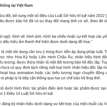
thống tại Việt Nam
ửa đổi, bổ sung một số điều của Luật Sở hữu trí tuệ năm 2022 
iệu được bảo hộ đã có sự thay đổi mang tính cơ sở, theo đó d
ừ ngữ, hình vẽ, hình ảnh, hình ba chiều hoặc sự kết hợp các yế
c dấu hiệu âm thanh thể hiện được dưới dạng đồ họa.”
là một nội dung cần lưu ý trong thực tiễn áp dụng pháp luật. 
u vực như Hoa Kỳ hoặc Liên minh Châu Âu, nhãn hiệu hình độ
iểu tượng, được thừa nhận là một đối tượng bảo hộ độc lập. Tu
 chưa có quy định tách riêng một loại hình nhãn hiệu độc lập 
 hoạt họa animation hoặc các biểu tượng logo chuyển động 
ro pháp lý là tiếp cận thông qua hai cơ chế bảo hộ thay thế:
ộ dưới hình thức tác phẩm điện ảnh hoặc tác phẩm được tạo 
 1 Điều 14 Luật Sở hữu trí tuệ.
c đăng ký nhãn hiệu dưới dạng sự kết hợp của một chuỗi các h