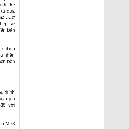
 đối kế
 tư qua
mại. Cơ
phép sử
 Văn bản
ho phép
iệu nhận
cách bền
u thính
uy định
đối với
 số MP3