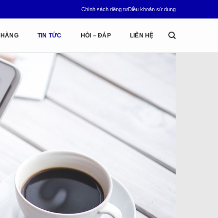
Chính sách riêng tư
Điều khoản sử dụng
 HÀNG
TIN TỨC
HỎI – ĐÁP
LIÊN HỆ