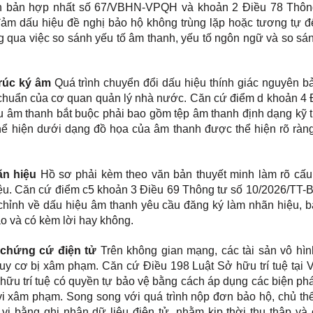
Văn bản hợp nhất số 67/VBHN-VPQH và khoản 2 Điều 78 Thôn
m dấu hiệu đề nghị bảo hộ không trùng lặp hoặc tương tự 
g qua việc so sánh yếu tố âm thanh, yếu tố ngôn ngữ và so sá
rúc ký âm
Quá trình chuyển đổi dấu hiệu thính giác nguyên b
u chuẩn của cơ quan quản lý nhà nước. Căn cứ điểm d khoản 4 
âm thanh bắt buộc phải bao gồm tệp âm thanh định dạng kỹ t
 hiện dưới dạng đồ họa của âm thanh được thể hiện rõ ràng
ãn hiệu
Hồ sơ phải kèm theo văn bản thuyết minh làm rõ cấu 
hiệu. Căn cứ điểm c5 khoản 3 Điều 69 Thông tư số 10/2026/TT
àn chỉnh về dấu hiệu âm thanh yêu cầu đăng ký làm nhãn hiệu, 
ào và có kèm lời hay không.
 chứng cứ điện tử
Trên không gian mạng, các tài sản vô hìn
uy cơ bị xâm phạm. Căn cứ Điều 198 Luật Sở hữu trí tuệ tại 
u trí tuệ có quyền tự bảo vệ bằng cách áp dụng các biện ph
i xâm phạm. Song song với quá trình nộp đơn bảo hộ, chủ th
vi bằng ghi nhận dữ liệu điện tử, nhằm kịp thời thu thập và 