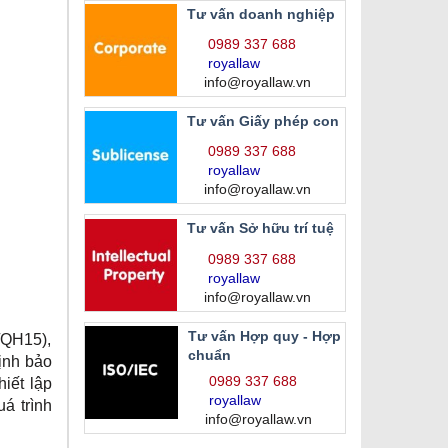
Tư vấn doanh nghiệp
0989 337 688
royallaw
info@royallaw.vn
Tư vấn Giấy phép con
0989 337 688
royallaw
info@royallaw.vn
Tư vấn Sở hữu trí tuệ
0989 337 688
royallaw
info@royallaw.vn
Tư vấn Hợp quy - Hợp
/QH15),
chuẩn
ịnh bảo
0989 337 688
iết lập
royallaw
uá trình
info@royallaw.vn