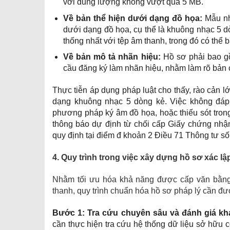
với dung lượng không vượt quá 5 MB.
Về bản thể hiện dưới dạng đồ họa:
Mẫu nh
dưới dạng đồ họa, cụ thể là khuông nhạc 5 d
thống nhất với tệp âm thanh, trong đó có thể b
Về bản mô tả nhãn hiệu:
Hồ sơ phải bao gồ
cầu đăng ký làm nhãn hiệu, nhằm làm rõ bản c
Thực tiễn áp dụng pháp luật cho thấy, rào cản l
dạng khuông nhạc 5 dòng kẻ. Việc không đáp ứ
phương pháp ký âm đồ họa, hoặc thiếu sót trong
thông báo dự định từ chối cấp Giấy chứng nhận
quy định tại điểm đ khoản 2 Điều 71 Thông tư
4. Quy trình trong việc xây dựng hồ sơ xác l
Nhằm tối ưu hóa khả năng được cấp văn bằng b
thanh, quy trình chuẩn hóa hồ sơ pháp lý cần đ
Bước 1: Tra cứu chuyên sâu và đánh giá kh
cần thực hiện tra cứu hệ thống dữ liệu sở hữu 