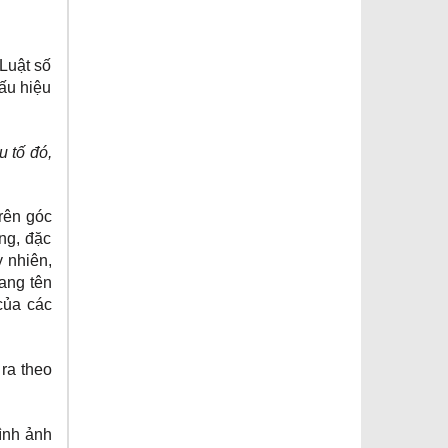
(Luật số
ấu hiệu
u tố đó,
Trên góc
ng, đặc
y nhiên,
mang tên
của các
ra theo
ình ảnh