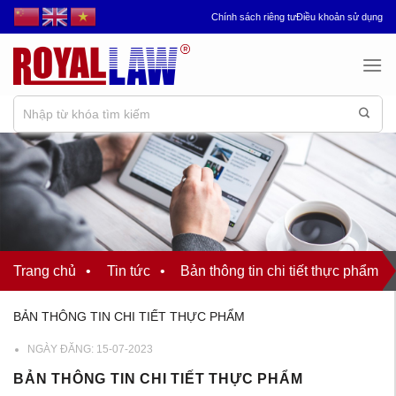
Chuyển
Chính sách riêng tư
Điều khoản sử dụng
đến
nội
dung
Trang chủ
•
Tin tức
•
Bản thông tin chi tiết thực phẩm
BẢN THÔNG TIN CHI TIẾT THỰC PHẨM
NGÀY ĐĂNG:
15-07-2023
BẢN THÔNG TIN CHI TIẾT THỰC PHẨM