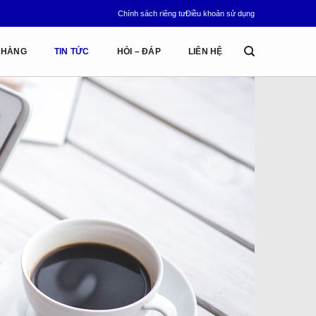
Chính sách riêng tư
Điều khoản sử dụng
 HÀNG
TIN TỨC
HỎI – ĐÁP
LIÊN HỆ