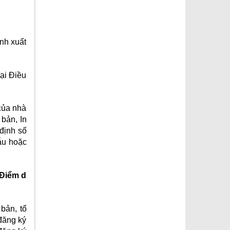
nh xuất
tại Điều
của nhà
bản, In
định số
ẫu hoặc
 Điểm d
bản, tổ
 đăng ký