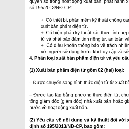
quyền số trong hoạt động xuất bản, phát hành 
số 195/2013/NĐ-CP:
+ Có thiết bị, phần mềm kỹ thuật chống can
xuất bản phẩm điện tử.
+ Có biện pháp kỹ thuật xác thực tính hợ
tử và phải bảo đảm tính riêng tư, an toàn v
+ Có điều khoản thông báo về trách nhiệm
với người sử dụng trước khi truy cập và s
4. Phân loại xuất bản phẩm điện tử và yêu cầu
(1) Xuất bản phẩm điện tử gồm 02 (hai) loại:
– Được chuyển sang hình thức điện tử từ xuất 
– Được tạo lập bằng phương thức điện tử, chư
tổng giám đốc (giám đốc) nhà xuất bản hoặc gi
nước về hoạt động xuất bản.
(2) Yêu cầu về nội dung và kỹ thuật đối với
định số 195/2013/NĐ-CP, bao gồm: