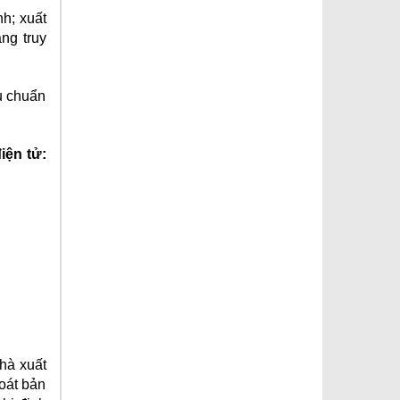
nh; xuất
ng truy
u chuẩn
iện tử:
hà xuất
oát bản