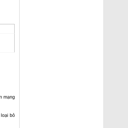
ên mạng
 loại bỏ