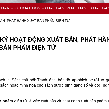
Ự ĐĂNG KÝ HOẠT ĐỘNG XUẤT BẢN, PHÁT HÀNH XUẤT BẢ
ẢN, PHÁT HÀNH XUẤT BẢN PHẨM ĐIỆN TỬ
 KÝ HOẠT ĐỘNG XUẤT BẢN,
PHÁT HÀ
BẢN PHẨM ĐIỆN TỬ
h in; Sách chữ nổi; Tranh, ảnh, bản đồ, áp-phích, tờ rời, tờ 
ay sách hoặc minh họa cho sách được định dạng số và đọc, ngh
 phẩm điện tử là
việc xuất bản và phát hành xuất bản phẩm t