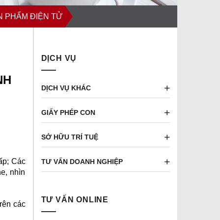
N PHẨM ĐIỆN TỬ
DỊCH VỤ
NH
DỊCH VỤ KHÁC
GIẤY PHÉP CON
SỞ HỮU TRÍ TUỆ
gấp; Các
TƯ VẤN DOANH NGHIỆP
e, nhìn
TƯ VẤN ONLINE
rên các