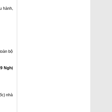
ưu hành,
toàn bộ
19 Nghị
ốc) nhà