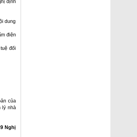
hị định
nội dung
ẩm điện
tuệ đối
bản của
 lý nhà
19 Nghị