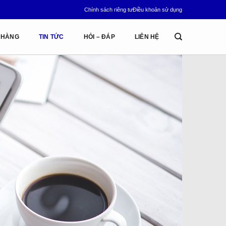
Chính sách riêng tư
Điều khoản sử dụng
 HÀNG
TIN TỨC
HỎI – ĐÁP
LIÊN HỆ