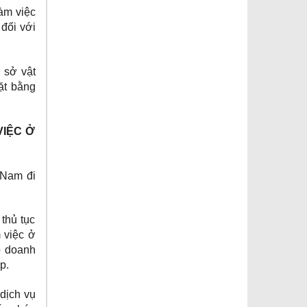
àm việc
đối với
 sở vật
ặt bằng
VIỆC Ở
 Nam đi
thủ tục
 việc ở
p doanh
p.
 dịch vụ