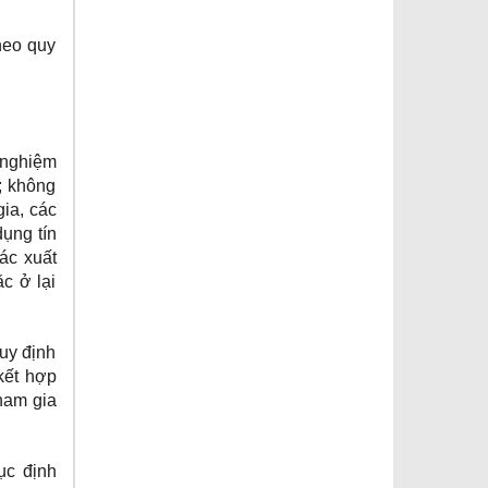
theo quy
h nghiệm
; không
gia, các
dụng tín
hác xuất
c ở lại
quy định
kết hợp
ham gia
ục định