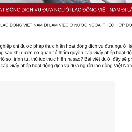
ẠT ĐỘNG DỊCH VỤ ĐƯA NGƯỜI LAO ĐỘNG VIỆT NAM ĐI 
 LAO ĐỘNG VIỆT NAM ĐI LÀM VIỆC Ở NƯỚC NGOÀI THEO HỢP Đ
nghiệp chỉ được phép thực hiện hoạt động dịch vụ đưa người l
ng sau khi được cơ quan có thẩm quyền cấp Giấy phép hoạt độ
 sơ, trình tự, thủ tục thực hiện ra sao? Bài viết dưới đây sẽ p
iệc cấp Giấy phép hoạt động dịch vụ đưa người lao động Việt Na