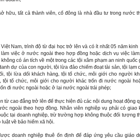
 sở hữu, tất cả thành viên, cổ đông là nhà đầu tư trong nước 
Việt Nam, trình độ từ đại học trở lên và có ít nhất 05 năm kin
 làm việc ở nước ngoài theo hợp đồng hoặc dịch vụ việc làm
; không có án tích về một trong các tội xâm phạm an ninh quốc 
nh dự của con người, tội lừa đảo chiếm đoạt tài sản, tội lạm 
i, tội lừa dối khách hàng, tội tổ chức, môi giới cho người k
 tội tổ chức, môi giới cho người khác trốn đi nước ngoài hoặ
rốn đi nước ngoài hoặc ở lại nước ngoài trái phép;
n từ cao đẳng trở lên để thực hiện đủ các nội dung hoạt động 
ước ngoài theo hợp đồng. Nhân viên nghiệp vụ phải có giao 
buộc tại doanh nghiệp, trừ trường hợp không thuộc đối tượng t
 luật về bảo hiểm xã hội.
được doanh nghiệp thuê ổn định để đáp ứng yêu cầu giáo d