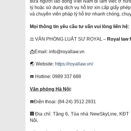
đưa người lao động Việt Nam đi làm việc ở nư
lý hoặc sử dụng dịch vụ hỗ trợ xin cấp giấy phép
và chuyên viên pháp lý hỗ trợ nhanh chóng, chu
Mọi thông tin yêu cầu tư vấn vui lòng liên hệ:
⚖️ VĂN PHÒNG LUẬT SƯ ROYAL –
Royal law 
📩Email: info@royallaw.vn
🌏 Website:
https://royallaw.vn/
☎️ Hotline: 0989 337 688
Văn phòng Hà Nội
:
☎️Điện thoại: (84-24) 3512 2931
🏢Địa chỉ: Tầng 6, Tòa nhà NewSkyLine, KĐ
Nội.