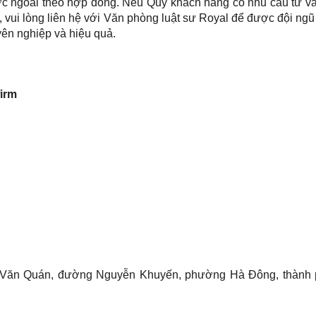
ớc ngoài theo hợp đồng. Nếu Quý khách hàng có nhu cầu tư v
, vui lòng liên hệ với Văn phòng luật sư Royal để được đội ngũ
yên nghiệp và hiệu quả.
firm
T Văn Quán, đường Nguyễn Khuyến, phường Hà Đông, thành