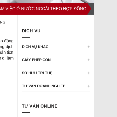
LÀM VIỆC Ở NƯỚC NGOÀI THEO HỢP ĐỒNG
ỒNG
DỊCH VỤ
ao động
ng dịch
DỊCH VỤ KHÁC
hân tích
m đi làm
GIẤY PHÉP CON
SỞ HỮU TRÍ TUỆ
TƯ VẤN DOANH NGHIỆP
TƯ VẤN ONLINE