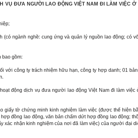
CH VỤ ĐƯA NGƯỜI LAO ĐỘNG VIỆT NAM ĐI LÀM VIỆC 
hiệp;
h (có ngành nghề: cung ứng và quản lý nguồn lao động; có v
h bao gồm:
ối với công ty trách nhiệm hữu hạn, công ty hợp danh; 01 bản
n.
 hoạt động dịch vụ đưa người lao động Việt Nam đi làm việc
o giấy tờ chứng minh kinh nghiệm làm việc (được thể hiện b
ặc hợp đồng lao động, văn bản chấm dứt hợp đồng lao động; th
ấy xác nhận kinh nghiệm của nơi đã làm việc) của người đại d