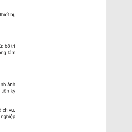
hiết bị,
; bố trí
uồng tắm
hình ảnh
 tiền ký
dịch vụ,
 nghiệp