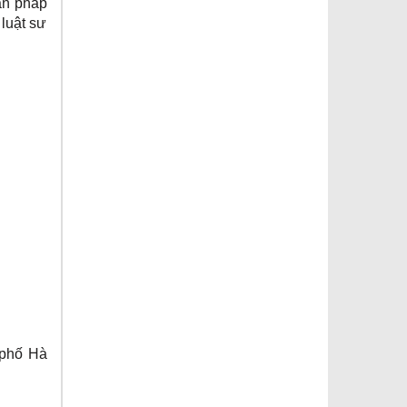
ấn pháp
 luật sư
 phố Hà