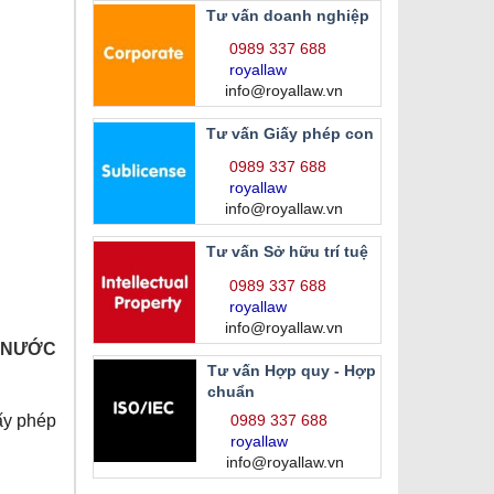
Tư vấn doanh nghiệp
0989 337 688
royallaw
info@royallaw.vn
Tư vấn Giấy phép con
0989 337 688
royallaw
info@royallaw.vn
Tư vấn Sở hữu trí tuệ
0989 337 688
royallaw
info@royallaw.vn
Ở NƯỚC
Tư vấn Hợp quy - Hợp
chuẩn
0989 337 688
ấy phép
royallaw
info@royallaw.vn