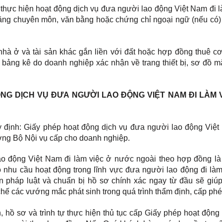
thực hiện hoạt động dịch vụ đưa người lao động Việt Nam đi l
ng chuyên môn, văn bằng hoặc chứng chỉ ngoại ngữ (nếu có) 
à ở và tài sản khác gắn liền với đất hoặc hợp đồng thuê cơ
 bảng kê do doanh nghiệp xác nhận về trang thiết bị, sơ đồ m
ỘNG DỊCH VỤ ĐƯA NGƯỜI LAO ĐỘNG VIỆT NAM ĐI LÀM 
định: Giấy phép hoạt động dịch vụ đưa người lao động Việt
ởng Bộ Nội vụ cấp cho doanh nghiệp.
o động Việt Nam đi làm việc ở nước ngoài theo hợp đồng là 
ó nhu cầu hoạt động trong lĩnh vực đưa người lao động đi làm
n pháp luật và chuẩn bị hồ sơ chính xác ngay từ đầu sẽ giú
 chế các vướng mắc phát sinh trong quá trình thẩm định, cấp phé
 hồ sơ và trình tự thực hiện thủ tục cấp Giấy phép hoạt động