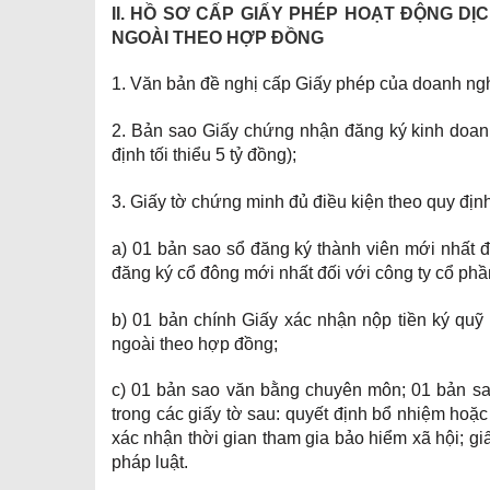
II. HỒ SƠ CẤP GIẤY PHÉP HOẠT ĐỘNG DỊ
NGOÀI THEO HỢP ĐỒNG
1. Văn bản đề nghị cấp Giấy phép của doanh ng
2. Bản sao Giấy chứng nhận đăng ký kinh doan
định tối thiểu 5 tỷ đồng);
3. Giấy tờ chứng minh đủ điều kiện theo quy địn
a) 01 bản sao sổ đăng ký thành viên mới nhất đ
đăng ký cổ đông mới nhất đối với công ty cổ phầ
b) 01 bản chính Giấy xác nhận nộp tiền ký quỹ
ngoài theo hợp đồng;
c) 01 bản sao văn bằng chuyên môn; 01 bản sa
trong các giấy tờ sau: quyết định bổ nhiệm ho
xác nhận thời gian tham gia bảo hiểm xã hội; gi
pháp luật.