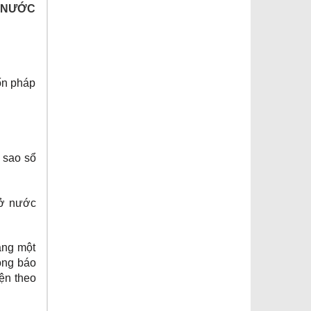
Ở NƯỚC
ốn pháp
 sao sổ
 ở nước
ằng một
ông báo
iện theo