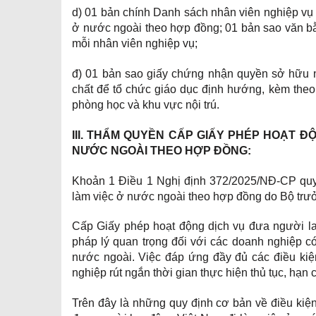
d) 01 bản chính Danh sách nhân viên nghiệp vụ 
ở nước ngoài theo hợp đồng; 01 bản sao văn bằ
mỗi nhân viên nghiệp vụ;
đ) 01 bản sao giấy chứng nhận quyền sở hữu nh
chất để tổ chức giáo dục định hướng, kèm theo
phòng học và khu vực nội trú.
III. THẨM QUYỀN CẤP GIẤY PHÉP HOẠT Đ
NƯỚC NGOÀI THEO HỢP ĐỒNG:
Khoản 1 Điều 1 Nghị định 372/2025/NĐ-CP quy 
làm việc ở nước ngoài theo hợp đồng do Bộ trư
Cấp Giấy phép hoạt động dịch vụ đưa người la
pháp lý quan trọng đối với các doanh nghiệp c
nước ngoài. Việc đáp ứng đầy đủ các điều kiệ
nghiệp rút ngắn thời gian thực hiện thủ tục, hạn
Trên đây là những quy định cơ bản về điều kiện,