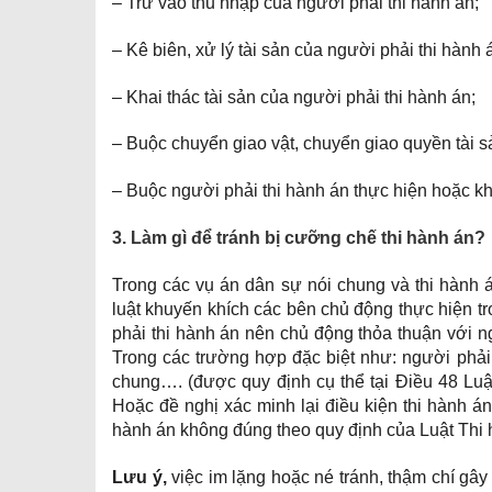
– Trừ vào thu nhập của người phải thi hành án;
– Kê biên, xử lý tài sản của người phải thi hành 
– Khai thác tài sản của người phải thi hành án;
– Buộc chuyển giao vật, chuyển giao quyền tài sả
– Buộc người phải thi hành án thực hiện hoặc k
3. Làm gì để tránh bị cưỡng chế thi hành án?
Trong các vụ án dân sự nói chung và thi hành á
luật khuyến khích các bên chủ động thực hiện tr
phải thi hành án nên chủ động thỏa thuận với n
Trong các trường hợp đặc biệt như: người phải
chung…. (được quy định cụ thể tại Điều 48 Luậ
Hoặc đề nghị xác minh lại điều kiện thi hành án
hành án không đúng theo quy định của Luật Thi 
Lưu ý,
việc im lặng hoặc né tránh, thậm chí g