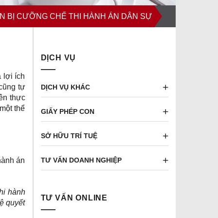
N BỊ CƯỠNG CHẾ THI HÀNH ÁN DÂN SỰ
DỊCH VỤ
 lợi ích
cũng tự
DỊCH VỤ KHÁC
ên thực
 một thể
GIẤY PHÉP CON
SỞ HỮU TRÍ TUỆ
TƯ VẤN DOANH NGHIỆP
hành án
hi hành
TƯ VẤN ONLINE
ệ quyết