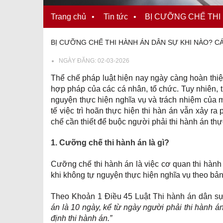
Trang chủ
•
Tin tức
•
BỊ CƯỠNG CHẾ THI
BỊ CƯỠNG CHẾ THI HÀNH ÁN DÂN SỰ KHI NÀO? 
NGÀY ĐĂNG:
02-03-2026
Thể chế pháp luật hiện nay ngày càng hoàn thiện
hợp pháp của các cá nhân, tổ chức. Tuy nhiên, 
nguyện thực hiện nghĩa vụ và trách nhiệm của 
tế việc trì hoãn thực hiện thi hàn án vẫn xảy r
chế cần thiết để buộc người phải thi hành án th
1. Cưỡng chế thi hành án là gì?
Cưỡng chế thi hành án là việc cơ quan thi hành
khi không tự nguyện thực hiện nghĩa vụ theo bản 
Theo Khoản 1 Điều 45 Luật Thi hành án dân s
án là 10 ngày, kể từ ngày người phải thi hành 
định thi hành án.”