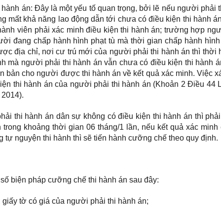
 hành án: Đây là một yếu tố quan trọng, bởi lẽ nếu người phải 
g mất khả năng lao động dẫn tới chưa có điều kiện thi hành á
hành viên phải xác minh điều kiện thi hành án; trường hợp ng
gười đang chấp hành hình phạt tù mà thời gian chấp hành hình 
ợc địa chỉ, nơi cư trú mới của người phải thi hành án thì thời
nh mà người phải thi hành án vẫn chưa có điều kiện thi hành á
n bản cho người được thi hành án về kết quả xác minh. Việc x
 kiện thi hành án của người phải thi hành án (Khoản 2 Điều 44 
 2014).
ải thi hành án dân sự không có điều kiện thi hành án thì phả
 trong khoảng thời gian 06 tháng/1 lần, nếu kết quả xác minh
g tự nguyện thi hành thì sẽ tiến hành cưỡng chế theo quy định.
 số biện pháp cưỡng chế thi hành án sau đây:
n, giấy tờ có giá của người phải thi hành án;