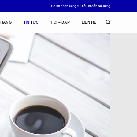
Chính sách riêng tư
Điều khoản sử dụng
 HÀNG
TIN TỨC
HỎI – ĐÁP
LIÊN HỆ