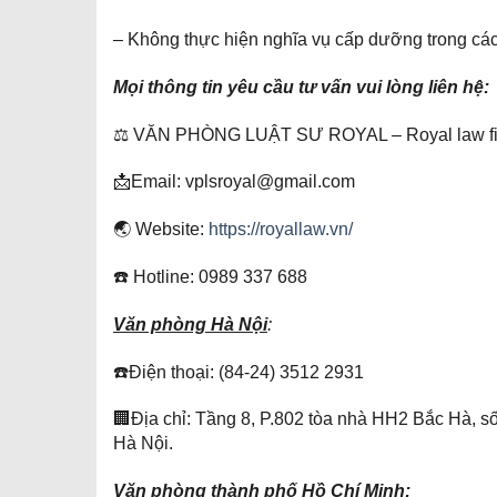
– Không thực hiện nghĩa vụ cấp dưỡng trong các 
Mọi thông tin yêu cầu tư vấn vui lòng liên hệ:
⚖️ VĂN PHÒNG LUẬT SƯ ROYAL – Royal law f
📩Email: vplsroyal@gmail.com
🌏 Website:
https://royallaw.vn/
☎️ Hotline: 0989 337 688
Văn phòng Hà Nội
:
☎️Điện thoại: (84-24) 3512 2931
🏢Địa chỉ: Tầng 8, P.802 tòa nhà HH2 Bắc Hà,
Hà Nội.
Văn phòng thành phố Hồ Chí Minh: