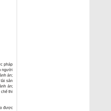
ợc pháp
án người
ành án;
tài sản
ành án;
 chế thi
ảo được