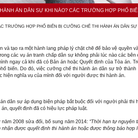
 HÀNH ÁN DÂN SỰ KHI NÀO? CÁC TRƯỜNG HỢP PHỔ BIẾ
CÁC TRƯỜNG HỢP PHỔ BIẾN BỊ CƯỠNG CHẾ THI HÀNH ÁN DÂN SỰ
 và tạo ra một hành lang pháp lý chặt chẽ để bảo vệ quyền và
trong các vụ án tranh chấp dân sự không phải lúc nào các bên 
mình ngay cả khi đã có Bản án hoặc Quyết định của Tòa án. Tr
a phổ biến. Do đó, việc cưỡng chế thi hành án dân sự trở thành
ực hiện nghĩa vụ của mình đối với người được thi hành án.
 án dân sự áp dụng biện pháp bắt buộc đối với người phải thi 
án, quyết định đã có hiệu lực pháp luật.
ự năm 2008 sửa đổi, bổ sung năm 2014:
“Thời hạn tự nguyện t
án nhận được quyết định thi hành án hoặc được thông báo hợp l