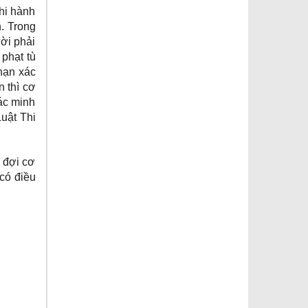
thi hành
n. Trong
ười phải
phạt tù
 hạn xác
n thì cơ
ác minh
Luật Thi
i đợi cơ
 có điều