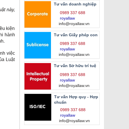
Tư vấn doanh nghiệp
uật này,
0989 337 688
royallaw
info@royallaw.vn
ều kiện
hi hành
Tư vấn Giấy phép con
nh.
0989 337 688
royallaw
ánh việc
info@royallaw.vn
ủa Luật
Tư vấn Sở hữu trí tuệ
0989 337 688
royallaw
info@royallaw.vn
Tư vấn Hợp quy - Hợp
chuẩn
0989 337 688
royallaw
info@royallaw.vn