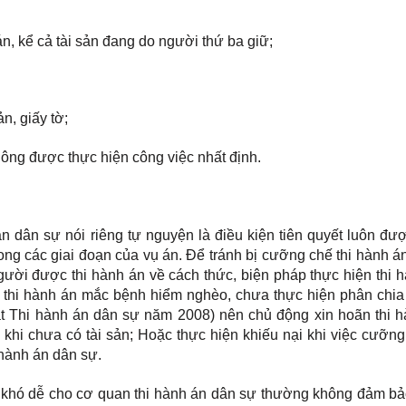
án, kể cả tài sản đang do người thứ ba giữ;
n, giấy tờ;
hông được thực hiện công việc nhất định.
n dân sự nói riêng tự nguyện là điều kiện tiên quyết luôn đư
ong các giai đoạn của vụ án. Để tránh bị cưỡng chế thi hành 
gười được thi hành án về cách thức, biện pháp thực hiện thi h
 thi hành án mắc bệnh hiểm nghèo, chưa thực hiện phân chia 
t Thi hành án dân sự năm 2008) nên chủ động xin hoãn thi h
 khi chưa có tài sản; Hoặc thực hiện khiếu nại khi việc cưỡng
hành án dân sự.
ây khó dễ cho cơ quan thi hành án dân sự thường không đảm b