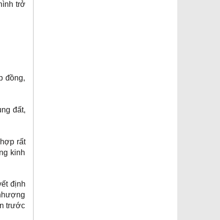
hình trở
p đồng,
ụng đất,
hợp rất
ng kinh
yết định
 nhượng
ản trước