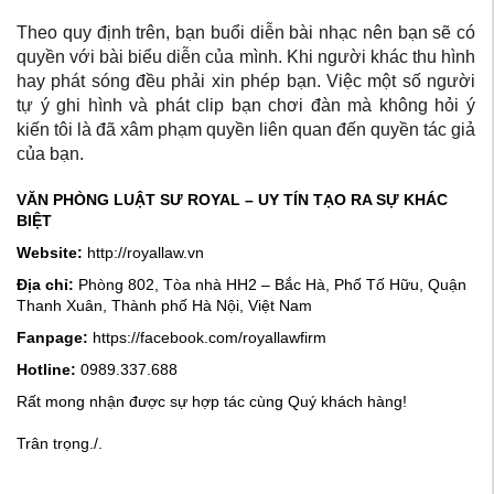
Theo quy định trên, bạn buổi diễn bài nhạc nên bạn sẽ có
quyền với bài biểu diễn của mình. Khi người khác thu hình
hay phát sóng đều phải xin phép bạn. Việc một số người
tự ý ghi hình và phát clip bạn chơi đàn mà không hỏi ý
kiến tôi là đã xâm phạm quyền liên quan đến quyền tác giả
của bạn.
VĂN PHÒNG LUẬT SƯ ROYAL – UY TÍN TẠO RA SỰ KHÁC
BIỆT
Website:
http://royallaw.vn
Địa chỉ:
Phòng 802, Tòa nhà HH2 – Bắc Hà, Phố Tố Hữu, Quận
Thanh Xuân, Thành phố Hà Nội, Việt Nam
Fanpage:
https://facebook.com/royallawfirm
Hotline:
0989.337.688
Rất mong nhận được sự hợp tác cùng Quý khách hàng!
Trân trọng./.