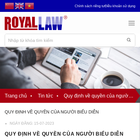
Chuyển
Chính sách riêng tư
Điều khoản sử dụng
đến
nội
dung
Trang chủ
•
Tin tức
•
Quy định về quyền của người biểu diễn
QUY ĐỊNH VỀ QUYỀN CỦA NGƯỜI BIỂU DIỄN
NGÀY ĐĂNG:
15-07-2023
QUY ĐỊNH VỀ QUYỀN CỦA NGƯỜI BIỂU DIỄN