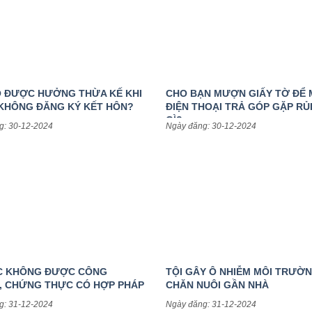
 ĐƯỢC HƯỞNG THỪA KẾ KHI
CHO BẠN MƯỢN GIẤY TỜ ĐỂ 
KHÔNG ĐĂNG KÝ KẾT HÔN?
ĐIỆN THOẠI TRẢ GÓP GẶP RỦ
GÌ?
g: 30-12-2024
Ngày đăng: 30-12-2024
ÚC KHÔNG ĐƯỢC CÔNG
TỘI GÂY Ô NHIỄM MÔI TRƯỜ
 CHỨNG THỰC CÓ HỢP PHÁP
CHĂN NUÔI GẦN NHÀ
g: 31-12-2024
Ngày đăng: 31-12-2024