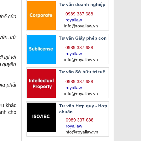
Tư vấn doanh nghiệp
0989 337 688
 thể của
royallaw
info@royallaw.vn
ền, trừ
Tư vấn Giấy phép con
0989 337 688
royallaw
i lại và
info@royallaw.vn
ẩm quyền
Tư vấn Sở hữu trí tuệ
0989 337 688
ia phải
royallaw
info@royallaw.vn
hữu khác
Tư vấn Hợp quy - Hợp
chuẩn
ành cho
0989 337 688
royallaw
info@royallaw.vn