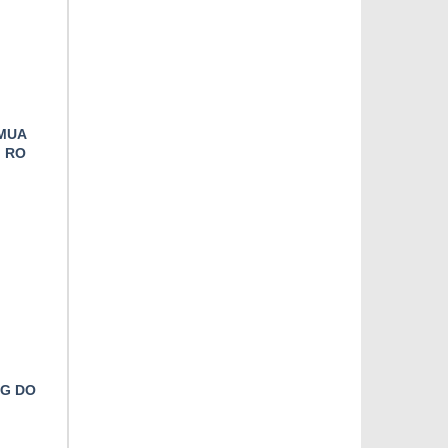
MUA
I RO
NG DO