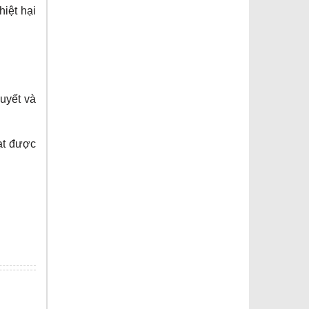
hiệt hại
uyết và
đạt được