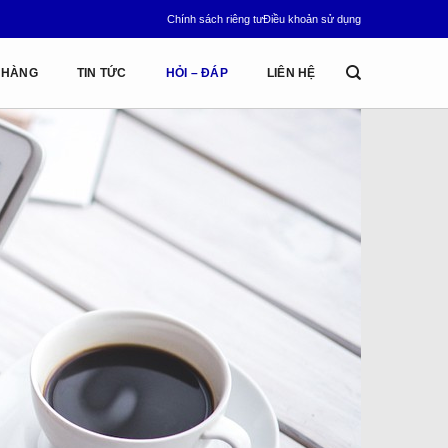
Chính sách riêng tư
Điều khoản sử dụng
 HÀNG
TIN TỨC
HỎI – ĐÁP
LIÊN HỆ