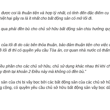
được coi là thuận tiện và hợp lý nhất, có tính đến đặc điểm cụ
iệt hại gây ra là ít nhất cho bất động sản có mở lối đi.
 qua phải đền bù cho chủ sở hữu bất động sản chịu hưởng quy
ao của lối đi do các bên thỏa thuận, bảo đảm thuận tiện cho việc đ
về lối đi thì có quyền yêu cầu Tòa án, cơ quan nhà nước có th
ều phần cho các chủ sở hữu, chủ sử dụng khác nhau thì khi ch
quy định tại khoản 2 Điều này mà không có đền bù.”
ng sản của chị bị vây bọc bởi các bất động sản của các chủ sở 
g cộng, có quyền yêu cầu chủ sở hữu bất động sản vây bọc d