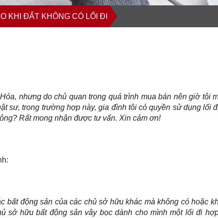
O KHI ĐẤT KHÔNG CÓ LỐI ĐI
Hóa, nhưng do chủ quan trong quá trình mua bán nên giờ tôi m
luật sư, trong trường hợp này, gia đình tôi có quyền sử dụng lối 
không? Rất mong nhận được tư vấn. Xin cảm ơn!
nh:
các bất động sản của các chủ sở hữu khác mà không có hoặc k
hủ sở hữu bất động sản vây bọc dành cho mình một lối đi hợp 