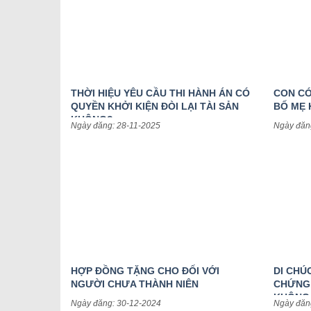
THỜI HIỆU YÊU CẦU THI HÀNH ÁN CÓ
CON CÓ
QUYỀN KHỞI KIỆN ĐÒI LẠI TÀI SẢN
BỐ MẸ 
KHÔNG?
Ngày đăng: 28-11-2025
Ngày đăn
HỢP ĐỒNG TẶNG CHO ĐỐI VỚI
DI CH
NGƯỜI CHƯA THÀNH NIÊN
CHỨNG,
KHÔNG
Ngày đăng: 30-12-2024
Ngày đăn