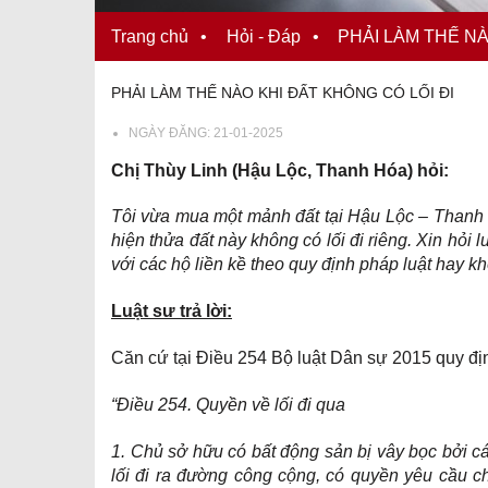
Trang chủ
•
Hỏi - Đáp
•
PHẢI LÀM THẾ NÀ
PHẢI LÀM THẾ NÀO KHI ĐẤT KHÔNG CÓ LỐI ĐI
NGÀY ĐĂNG:
21-01-2025
Chị Thùy Linh (Hậu Lộc, Thanh Hóa) hỏi:
Tôi vừa mua một mảnh đất tại Hậu Lộc – Thanh 
hiện thửa đất này không có lối đi riêng. Xin hỏi 
với các hộ liền kề theo quy định pháp luật hay 
Luật sư trả lời:
Căn cứ tại Điều 254 Bộ luật Dân sự 2015 quy đị
“Điều 254. Quyền về lối đi qua
1. Chủ sở hữu có bất động sản bị vây bọc bởi 
lối đi ra đường công cộng, có quyền yêu cầu c