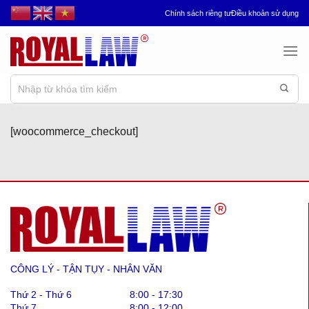
Chuyển
Chính sách riêng tư
Điều khoản sử dụng
đến
nội
dung
[woocommerce_checkout]
CÔNG LÝ - TẬN TỤY - NHÂN VĂN
Thứ 2 - Thứ 6
8:00 - 17:30
Thứ 7
8:00 - 12:00